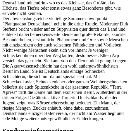
Deutschland mittendrin - wo es das Kleinste, das Größte, das
Höchste, das Tiefste oder sonst etwas ganz Besonderes gibt, wie
es viele nicht kennen.
Der abwechslungsreiche vierteilige Sommerschwerpunkt
"Planquadrat Deutschland" geht in die dritte Runde. Moderator Dirk
Steffens bricht wieder auf zu Stippvisiten quer durch das Land und
entdeckt dabei bemerkenswerte kleine und große Rekorde, skurrile
Besonderheiten, erstaunliche Phänomene und Orte sowie Menschen
mit einzigartigen oder auch seltsamen Fähigkeiten und Vorlieben.
Nicht wenige Menschen ekeln sich vor ihnen: Je weniger
Schnecken ihnen über den Weg laufen, desto besser. Elken Arp
versteht das gar nicht. Sie kann von den Tieren nicht genug kriegen.
Die Agrarwissenschaftlerin hat den wohl außergewöhnlichsten
Beruf im Land: Sie ist Deutschlands einzige Schnecken-
Schlachterin, die sich nur darauf spezialisiert hat. Mit
Schneckenkaviar, Schneckenleber oder ganzen Weinbergschnecken
beliefert sie auch Spitzenköche in der gesamten Republik. "Terra
Xpress" trifft die Dame mit dem exotischen Beruf. Außerdem in der
dritten Folge: Die älteste aktive Turnerin Deutschlands, die der
Jugend zeigt, was Körperbeherrschung bedeutet. Ein Mann, der
riesige Mengen Zucker anhäuft, ohne dabei zuzunehmen.
Deutschlands einziger Hafenverein, der nicht am Wasser liegt und
jede Menge weitere außergewöhnlicher Entdeckungen.