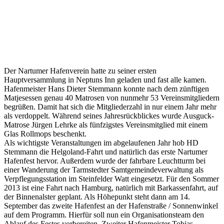
Der Nartumer Hafenverein hatte zu seiner ersten
Hauptversammlung in Neptuns Inn geladen und fast alle kamen.
Hafenmeister Hans Dieter Stemmann konnte nach dem zünftigen
Matjesessen genau 40 Matrosen von nunmehr 53 Vereinsmitgliedern
begrüßen. Damit hat sich die Mitgliederzahl in nur einem Jahr mehr
als verdoppelt. Während seines Jahresrückblickes wurde Ausguck-
Matrose Jürgen Lehrke als fünfzigstes Vereinsmitglied mit einem
Glas Rollmops beschenkt.
Als wichtigste Veranstaltungen im abgelaufenen Jahr hob HD
Stemmann die Helgoland-Fahrt und natürlich das erste Nartumer
Hafenfest hervor. Außerdem wurde der fahrbare Leuchtturm bei
einer Wanderung der Tarmstedter Samtgemeindeverwaltung als
Verpflegungsstation im Steinfelder Watt eingesetzt. Für den Sommer
2013 ist eine Fahrt nach Hamburg, natürlich mit Barkassenfahrt, auf
der Binnenalster geplant. Als Höhepunkt steht dann am 14.
September das zweite Hafenfest an der Hafenstraße / Sonnenwinkel
auf dem Programm. Hierfür soll nun ein Organisationsteam den
Ablauf des Festes vorbereiten. Zweiter Hafenmeister Tobias