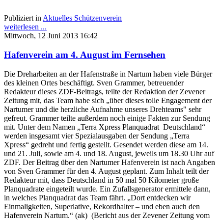
Publiziert in
Aktuelles Schützenverein
weiterlesen ...
Mittwoch, 12 Juni 2013 16:42
Hafenverein am 4. August im Fernsehen
Die Dreharbeiten an der Hafenstraße in Nartum haben viele Bürger
des kleinen Ortes beschäftigt. Sven Grammer, betreuender
Redakteur dieses ZDF-Beitrags, teilte der Redaktion der Zevener
Zeitung mit, das Team habe sich „über dieses tolle Engagement der
Nartumer und die herzliche Aufnahme unseres Drehteams" sehr
gefreut. Grammer teilte außerdem noch einige Fakten zur Sendung
mit. Unter dem Namen „Terra Xpress Planquadrat Deutschland“
werden insgesamt vier Spezialausgaben der Sendung „Terra
Xpress“ gedreht und fertig gestellt. Gesendet werden diese am 14.
und 21. Juli, sowie am 4. und 18. August, jeweils um 18.30 Uhr auf
ZDF. Der Beitrag über den Nartumer Hafenverein ist nach Angaben
von Sven Grammer für den 4. August geplant. Zum Inhalt teilt der
Redakteur mit, dass Deutschland in 50 mal 50 Kilometer große
Planquadrate eingeteilt wurde. Ein Zufallsgenerator ermittele dann,
in welches Planquadrat das Team fährt. „Dort entdecken wir
Einmaligkeiten, Superlative, Rekordhalter – und eben auch den
Hafenverein Nartum.“ (ak) (Bericht aus der Zevener Zeitung vom