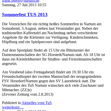
frank.jagels@nartum.de
Samstag, 27 Juli 2013 10:55
Sommerfest TUS 2013
Die Vorzeichen für ein richtig heißes Sommerfest in Nartum am
Sonnabend, 3.August, stehen laut Veranstalter gut. Neben der
traditionellen Kaffeetafel am Nachmittag stehen verschiedene
Angebote für die Kleinsten zur Verfügung. Kinderschminken,
Hüpfburg und ein Spielparcours sind aufgebaut.
Auf dem Sportplatz findet ab 15 Uhr ein Blitzturnier der
Damenmannschaften der SG Horstedt/Nartum statt. Ab 18 Uhr ist
dann ein Kleinfeldturnier für Straßen- und Freizeitmannschaften
angesetzt.
Am Vorabend (also Freitagabend) findet um 19.30 Uhr ein
Freundschaftsspiel der zweiten Mannschaft der neugegründeten
FSV Hesedorf/Nartum gegen den SV Lauenbrück statt. Die
Veranstalter des TuS Nartum wünschen sich viele Zuschauer und
Mitmacher. (ZZ/js)
(Zevener Zeitung vom 2.8.2013)
Publiziert in
Aktuelles vom TuS
weiterlesen ...