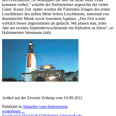
kommen vorbei,“ witzelte der Hafenmeister angesichts der vielen
Gäste. Kurze Zeit später wurden die Feiernden Zeugen des ersten
Leuchtfeuers des sieben Meter hohen Leuchtturms, untermalt von
dramatischer Musik sowie tosendem Applaus. „Das Fest wurde
wirklich besser angenommen als gedacht. Wir planen nun, jedes
Jahr am zweiten Septemberwochenende ein Hafenfest zu feiern“, so
Hafenmeister Stemmann (mh)
Artikel aus der Zevener Zeitung vom 10.09.2012
Publiziert in
Aktuelles vom Hafenverein
weiterlesen ...
Start
Zurück
33
34
35
36
37
38
39
40
41
42
Weiter
Ende