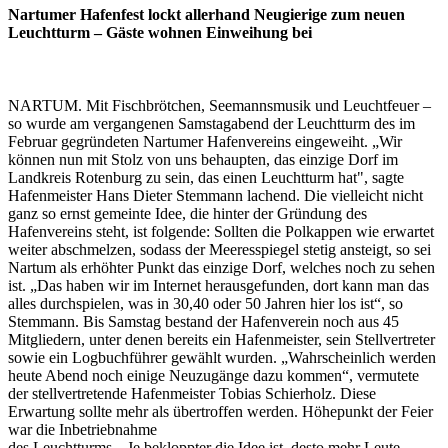
Nartumer Hafenfest lockt allerhand Neugierige zum neuen
Leuchtturm – Gäste wohnen Einweihung bei
NARTUM. Mit Fischbrötchen, Seemannsmusik und Leuchtfeuer –
so wurde am vergangenen Samstagabend der Leuchtturm des im
Februar gegründeten Nartumer Hafenvereins eingeweiht. „Wir
können nun mit Stolz von uns behaupten, das einzige Dorf im
Landkreis Rotenburg zu sein, das einen Leuchtturm hat", sagte
Hafenmeister Hans Dieter Stemmann lachend. Die vielleicht nicht
ganz so ernst gemeinte Idee, die hinter der Gründung des
Hafenvereins steht, ist folgende: Sollten die Polkappen wie erwartet
weiter abschmelzen, sodass der Meeresspiegel stetig ansteigt, so sei
Nartum als erhöhter Punkt das einzige Dorf, welches noch zu sehen
ist. „Das haben wir im Internet herausgefunden, dort kann man das
alles durchspielen, was in 30,40 oder 50 Jahren hier los ist“, so
Stemmann. Bis Samstag bestand der Hafenverein noch aus 45
Mitgliedern, unter denen bereits ein Hafenmeister, sein Stellvertreter
sowie ein Logbuchführer gewählt wurden. „Wahrscheinlich werden
heute Abend noch einige Neuzugänge dazu kommen“, vermutete
der stellvertretende Hafenmeister Tobias Schierholz. Diese
Erwartung sollte mehr als übertroffen werden. Höhepunkt der Feier
war die Inbetriebnahme
des Leuchtturms. „Je bekloppter die Idee ist, desto mehr Leute