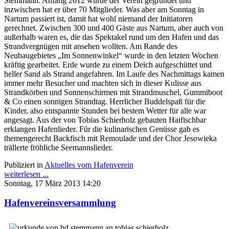
Stemmann. Anfang 2012 wurde der Verein gegründet und
inzwischen hat er über 70 Mitglieder. Was aber am Sonntag in
Nartum passiert ist, damit hat wohl niemand der Initiatoren
gerechnet. Zwischen 300 und 400 Gäste aus Nartum, aber auch von
außerhalb waren es, die das Spektakel rund um den Hafen und das
Strandvergnügen mit ansehen wollten. Am Rande des
Neubaugebietes „Im Sonnenwinkel“ wurde in den letzten Wochen
kräftig gearbeitet. Erde wurde zu einem Deich aufgeschüttet und
heller Sand als Strand angefahren. Im Laufe des Nachmittags kamen
immer mehr Besucher und machten sich in dieser Kulisse aus
Strandkörben und Sonnenschirmen mit Strandmuschel, Gummiboot
& Co einen sonnigen Strandtag. Herrlicher Buddelspaß für die
Kinder, also entspannte Stunden bei bestem Wetter für alle war
angesagt. Aus der von Tobias Schierholz gebauten Haifischbar
erklangen Hafenlieder. Für die kulinarischen Genüsse gab es
themengerecht Backfisch mit Remoulade und der Chor Jesowieka
trällerte fröhliche Seemannslieder.
Publiziert in
Aktuelles vom Hafenverein
weiterlesen ...
Sonntag, 17 März 2013 14:20
Hafenvereinsversammlung