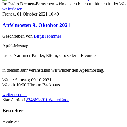
Im Radio Bremen-Fernsehen widmet sich buten un binnen
in der Wo
weiterlesen ...
Freitag, 01 Oktober 2021 10:49
Apfelmosten 9. Oktober 2021
Geschrieben von
Birgit Hommes
Apfel-Mosttag
Liebe Nartumer Kinder, Eltern, Großeltern, Freunde,
in diesem Jahr veranstalten wir wieder den Apfelmosttag.
Wann: Samstag 09.10.2021
Wo: ab 10:00 Uhr am Backhaus
weiterlesen ...
Start
Zurück
1
2
3
4
5
6
7
8
9
10
Weiter
Ende
Besucher
Heute
30