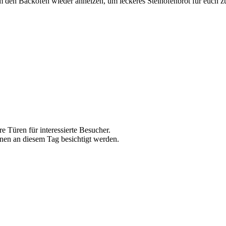
 den Backofen wieder anheizen, um leckeres Steinofenbrot für euch z
e Türen für interessierte Besucher.
en an diesem Tag besichtigt werden.