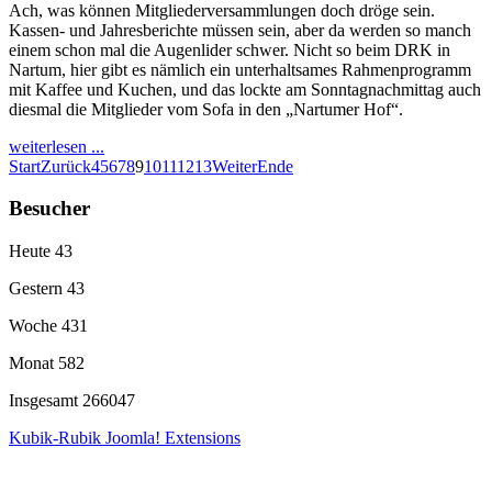
Ach, was können Mitgliederversammlungen doch dröge sein.
Kassen- und Jahresberichte müssen sein, aber da werden so manch
einem schon mal die Augenlider schwer. Nicht so beim DRK in
Nartum, hier gibt es nämlich ein unterhaltsames Rahmenprogramm
mit Kaffee und Kuchen, und das lockte am Sonntagnachmittag auch
diesmal die Mitglieder vom Sofa in den „Nartumer Hof“.
weiterlesen ...
Start
Zurück
4
5
6
7
8
9
10
11
12
13
Weiter
Ende
Besucher
Heute
43
Gestern
43
Woche
431
Monat
582
Insgesamt
266047
Kubik-Rubik Joomla! Extensions