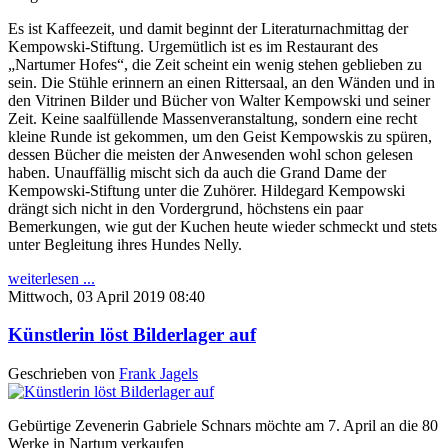
Es ist Kaffeezeit, und damit beginnt der Literaturnachmittag der
Kempowski-Stiftung. Urgemütlich ist es im Restaurant des
„Nartumer Hofes“, die Zeit scheint ein wenig stehen geblieben zu
sein. Die Stühle erinnern an einen Rittersaal, an den Wänden und in
den Vitrinen Bilder und Bücher von Walter Kempowski und seiner
Zeit. Keine saalfüllende Massenveranstaltung, sondern eine recht
kleine Runde ist gekommen, um den Geist Kempowskis zu spüren,
dessen Bücher die meisten der Anwesenden wohl schon gelesen
haben. Unauffällig mischt sich da auch die Grand Dame der
Kempowski-Stiftung unter die Zuhörer. Hildegard Kempowski
drängt sich nicht in den Vordergrund, höchstens ein paar
Bemerkungen, wie gut der Kuchen heute wieder schmeckt und stets
unter Begleitung ihres Hundes Nelly.
weiterlesen ...
Mittwoch, 03 April 2019 08:40
Künstlerin löst Bilderlager auf
Geschrieben von
Frank Jagels
Gebürtige Zevenerin Gabriele Schnars möchte am 7. April an die 80
Werke in Nartum verkaufen